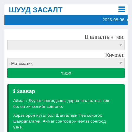
ШУУД ЗАСАЛТ
2026-08-06 ны 
Шалгалтын төв:
Хичээл:
Математик
ҮЗЭХ
Заавар
Аймаг / Дүүрэг сонгогдсоны дараа шалгалтын төв
болон хичээлийг сонгоно.
Хэрэв орон нутаг бол Шалгалтын Төв соногох
шаардлагагүй, Аймаг сонгоод хичээлээ сонгоод
үзнэ.